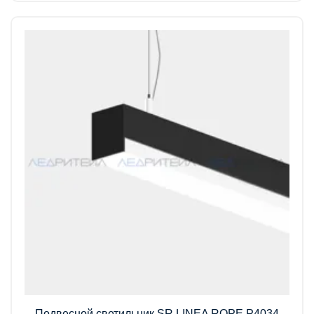
Подвесной светильник SR LINEA ROPE P4034