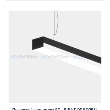
Подвесной светильник SR LINEA ROPE P2534