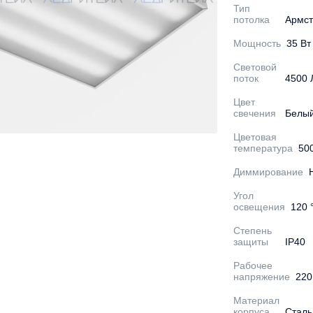
Тип
потолка
Армст
Мощность
35 Вт
Световой
поток
4500 
Цвет
свечения
Белы
Цветовая
температура
50
Диммирование
Угол
освещения
120 
Степень
защиты
IP40
Рабочее
напряжение
220
Материал
корпуса
Сталь